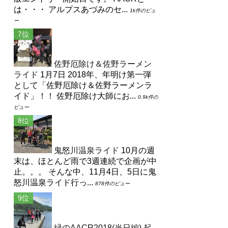
は・・・ アルプスあづみのセ...
1k件のビュ
ー
佐野厄除け＆佐野ラーメン
ライド
1月7日 2018年、年明け第一弾
として「佐野厄除け＆佐野ラーメンラ
イド」！！ 佐野厄除け大師にお...
0.9k件の
ビュー
鬼怒川温泉ライド
10月の週
末は、ほとんど雨で3週連続で企画が中
止。。。 そんな中、11月4日、5日に鬼
怒川温泉ライド行っ...
878件のビュー
緑のAACR2018(当日編)
起