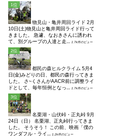
物見山・亀井周回ライド
2月
10日(土)物見山と亀井周回ライド行って
きました。 急遽、なおきさんに誘われ
て、別グループの人達と走...
1.7k件のビュー
都民の森ヒルクライム
5月4
日(金)みどりの日、都民の森行ってきま
した。 さ~くさんがAACR前に調整ライ
ドとして、毎年恒例となっ...
1.7k件のビュー
名栗湖・山伏峠・正丸峠
9月
24日（日） 名栗湖、正丸峠行ってきま
した。 そうそう！ この前、映画「僕の
ワンダフル・ライ...
1.2k件のビュー