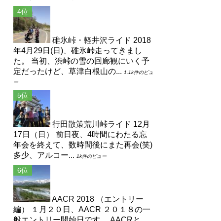
碓氷峠・軽井沢ライド
2018
年4月29日(日)、碓氷峠走ってきまし
た。 当初、渋峠の雪の回廊観にいく予
定だったけど、草津白根山の...
1.1k件のビュ
ー
行田散策荒川峠ライド
12月
17日（日） 前日夜、4時間にわたる忘
年会を終えて、数時間後にまた再会(笑)
多少、アルコー...
1k件のビュー
AACR 2018 （エントリー
編）
１月２０日、AACR ２０１８の一
般エントリー開始日です。 AACRと