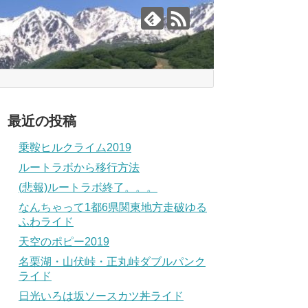
最近の投稿
乗鞍ヒルクライム2019
ルートラボから移行方法
(悲報)ルートラボ終了。。。
なんちゃって1都6県関東地方走破ゆる
ふわライド
天空のポピー2019
名栗湖・山伏峠・正丸峠ダブルパンク
ライド
日光いろは坂ソースカツ丼ライド