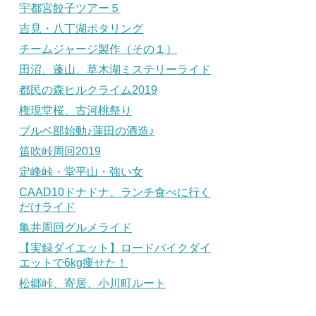
宇都宮餃子ツアー５
吉見・八丁湖ポタリング
チームジャージ製作（その１）
田沼、蓬山、草木湖ミステリーライド
都民の森ヒルクライム2019
権現堂桜、古河桃祭り
ブルベ部始動♪蓮田の酒造♪
笛吹峠周回2019
定峰峠・堂平山・強い女
CAAD10ドナドナ、ランチ食べに行く
だけライド
亀井周回グルメライド
【実録ダイエット】ロードバイクダイ
エットで6kg痩せた！
松郷峠、寄居、小川町ルート