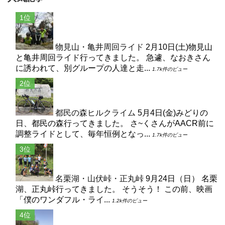
物見山・亀井周回ライド
2月10日(土)物見山
と亀井周回ライド行ってきました。 急遽、なおきさん
に誘われて、別グループの人達と走...
1.7k件のビュー
都民の森ヒルクライム
5月4日(金)みどりの
日、都民の森行ってきました。 さ~くさんがAACR前に
調整ライドとして、毎年恒例となっ...
1.7k件のビュー
名栗湖・山伏峠・正丸峠
9月24日（日） 名栗
湖、正丸峠行ってきました。 そうそう！ この前、映画
「僕のワンダフル・ライ...
1.2k件のビュー