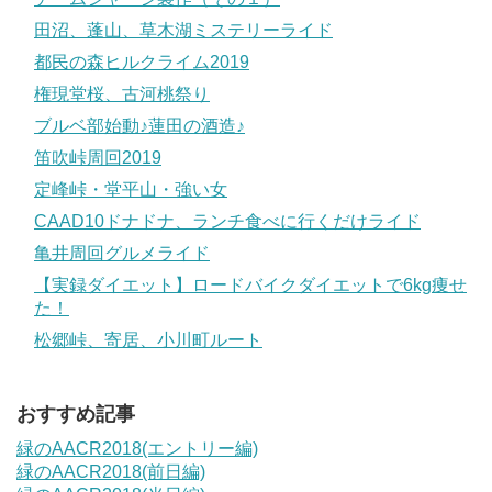
田沼、蓬山、草木湖ミステリーライド
都民の森ヒルクライム2019
権現堂桜、古河桃祭り
ブルベ部始動♪蓮田の酒造♪
笛吹峠周回2019
定峰峠・堂平山・強い女
CAAD10ドナドナ、ランチ食べに行くだけライド
亀井周回グルメライド
【実録ダイエット】ロードバイクダイエットで6kg痩せ
た！
松郷峠、寄居、小川町ルート
おすすめ記事
緑のAACR2018(エントリー編)
緑のAACR2018(前日編)