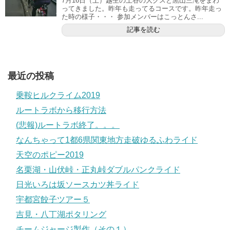
7月16日（土）越生の上谷の大クスと黒山三滝をまわ
ってきました。昨年も走ってるコースです。昨年走っ
た時の様子・・・ 参加メンバーはこっとんさ...
記事を読む
最近の投稿
乗鞍ヒルクライム2019
ルートラボから移行方法
(悲報)ルートラボ終了。。。
なんちゃって1都6県関東地方走破ゆるふわライド
天空のポピー2019
名栗湖・山伏峠・正丸峠ダブルパンクライド
日光いろは坂ソースカツ丼ライド
宇都宮餃子ツアー５
吉見・八丁湖ポタリング
チームジャージ製作（その１）