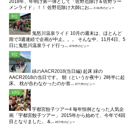
2018年、年明け第一弾として「佐野厄除け＆佐野ラー
メンライド」！！ 佐野厄除け大師にお...
0.9k件のビュー
鬼怒川温泉ライド
10月の週末は、ほとんど
雨で3週連続で企画が中止。。。 そんな中、11月4日、5
日に鬼怒川温泉ライド行っ...
878件のビュー
緑のAACR2018(当日編)
起床 緑の
AACR2018の当日です。 朝（というか夜中）2時半に起
床。 枕が合わなかったのか首...
877件のビュー
宇都宮餃子ツアー4
毎年恒例となった人気企
画「宇都宮餃子ツアー」 2015年から始めて、今年で4回
目となりました。 &...
857件のビュー