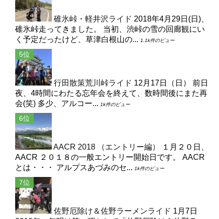
碓氷峠・軽井沢ライド
2018年4月29日(日)、
碓氷峠走ってきました。 当初、渋峠の雪の回廊観にい
く予定だったけど、草津白根山の...
1.1k件のビュー
行田散策荒川峠ライド
12月17日（日） 前日
夜、4時間にわたる忘年会を終えて、数時間後にまた再
会(笑) 多少、アルコー...
1k件のビュー
AACR 2018 （エントリー編）
１月２０日、
AACR ２０１８の一般エントリー開始日です。 AACR
とは・・・ アルプスあづみのセ...
1k件のビュー
佐野厄除け＆佐野ラーメンライド
1月7日