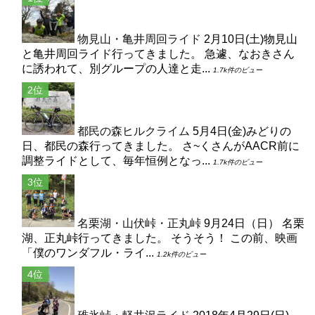
物見山・亀井周回ライド
2月10日(土)物見山
と亀井周回ライド行ってきました。 急遽、なおきさん
に誘われて、別グループの人達と走...
1.7k件のビュー
都民の森ヒルクライム
5月4日(金)みどりの
日、都民の森行ってきました。 さ~くさんがAACR前に
調整ライドとして、毎年恒例となっ...
1.7k件のビュー
名栗湖・山伏峠・正丸峠
9月24日（日） 名栗
湖、正丸峠行ってきました。 そうそう！ この前、映画
「僕のワンダフル・ライ...
1.2k件のビュー