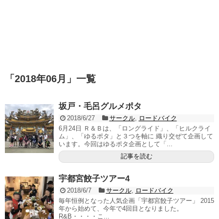
「
2018年06月
」
一覧
坂戸・毛呂グルメポタ
2018/6/27
サークル
,
ロードバイク
6月24日 Ｒ＆Ｂは、「ロングライド」、「ヒルクライ
ム」、「ゆるポタ」と３つを軸に 織り交ぜて企画して
います。今回はゆるポタ企画として「...
記事を読む
宇都宮餃子ツアー4
2018/6/7
サークル
,
ロードバイク
毎年恒例となった人気企画「宇都宮餃子ツアー」 2015
年から始めて、今年で4回目となりました。
R&B・・・・こ...