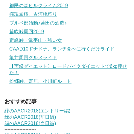
都民の森ヒルクライム2019
権現堂桜、古河桃祭り
ブルベ部始動♪蓮田の酒造♪
笛吹峠周回2019
定峰峠・堂平山・強い女
CAAD10ドナドナ、ランチ食べに行くだけライド
亀井周回グルメライド
【実録ダイエット】ロードバイクダイエットで6kg痩せ
た！
松郷峠、寄居、小川町ルート
おすすめ記事
緑のAACR2018(エントリー編)
緑のAACR2018(前日編)
緑のAACR2018(当日編)
---------------------