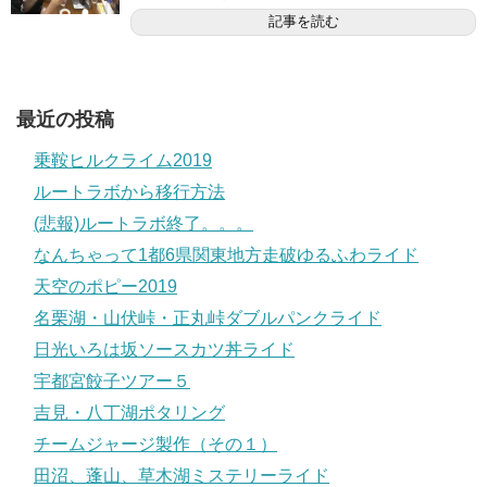
記事を読む
最近の投稿
乗鞍ヒルクライム2019
ルートラボから移行方法
(悲報)ルートラボ終了。。。
なんちゃって1都6県関東地方走破ゆるふわライド
天空のポピー2019
名栗湖・山伏峠・正丸峠ダブルパンクライド
日光いろは坂ソースカツ丼ライド
宇都宮餃子ツアー５
吉見・八丁湖ポタリング
チームジャージ製作（その１）
田沼、蓬山、草木湖ミステリーライド