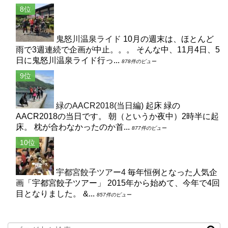
鬼怒川温泉ライド
10月の週末は、ほとんど
雨で3週連続で企画が中止。。。 そんな中、11月4日、5
日に鬼怒川温泉ライド行っ...
878件のビュー
緑のAACR2018(当日編)
起床 緑の
AACR2018の当日です。 朝（というか夜中）2時半に起
床。 枕が合わなかったのか首...
877件のビュー
宇都宮餃子ツアー4
毎年恒例となった人気企
画「宇都宮餃子ツアー」 2015年から始めて、今年で4回
目となりました。 &...
857件のビュー