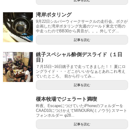
記事を読む
湾岸ポタリング
9月22日シルバーウィークサークルの走行会。ボクが
企画した湾岸ポタリング先週のツールド東北で雨の
中走ったのでBB30から異音が。。。外してグ...
記事を読む
銚子スペシャル酔倒デスライド（１日
目）
７月15日~16日銚子まで走ってきました！！ 夏にロ
ングライド・・・どこがいいかなぁとあれこれ考え
ていたところ、 前から行ってみ...
記事を読む
榎本牧場でジェラート満喫
昨夜、EscapeにつけていたiPhoneのフォルダーを
CAAD10につけかえてMINOURA(ミノウラ) スマート
フォンホルダー φ28...
記事を読む