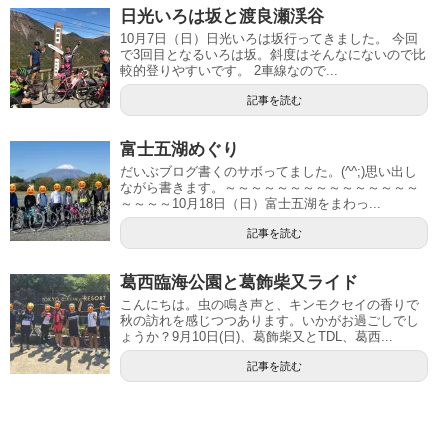
日光いろは坂と渡良瀬渓谷
10月7日（日）日光いろは坂行ってきました。 今回
で3回目となるいろは坂。斜度はそんなにないので比
較的登りやすいです。 2車線なので...
記事を読む
富士五湖めぐり
だいぶブログ書くのサボってました。(^^;)思い出し
ながら書きます。～～～～～～～～～～～～～～～
～～～～10月18日（日）富士五湖をまわっ...
記事を読む
葛西臨海公園と葛飾柴又ライド
こんにちは。虫の鳴き声と、キンモクセイの香りで
秋の訪れを感じつつあります。いかがお過ごしでし
ょうか？9月10日(日)、葛飾柴又とTDL、葛西...
記事を読む