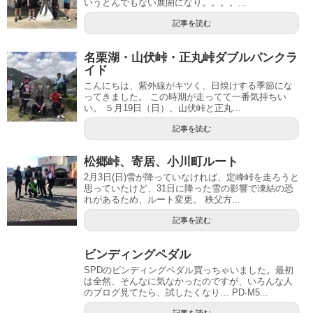
いうとんでもない展開になり。。。。...
記事を読む
名栗湖・山伏峠・正丸峠ダブルパンクラ
イド
こんにちは、紫外線がキツく、日焼けする季節にな
ってきました。 この時期が走ってて一番気持ちい
い。 ５月19日（日）、山伏峠と正丸...
記事を読む
松郷峠、寄居、小川町ルート
2月3日(日)雪が降っていなければ、定峰峠を走ろうと
思っていたけど、31日に降った雪の影響で凍結の恐
れがあるため、ルート変更。 秩父方...
記事を読む
ビンディングペダル
SPDのビンディングペダル買っちゃいました。最初
は全然、そんなに気なかったのですが、いろんな人
のブログ見てたら、試したくなり… PD-M5...