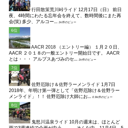
行田散策荒川峠ライド
12月17日（日） 前日
夜、4時間にわたる忘年会を終えて、数時間後にまた再
会(笑) 多少、アルコー...
1k件のビュー
AACR 2018 （エントリー編）
１月２０日、
AACR ２０１８の一般エントリー開始日です。 AACR
とは・・・ アルプスあづみのセ...
1k件のビュー
佐野厄除け＆佐野ラーメンライド
1月7日
2018年、年明け第一弾として「佐野厄除け＆佐野ラー
メンライド」！！ 佐野厄除け大師にお...
0.9k件のビュー
鬼怒川温泉ライド
10月の週末は、ほとんど
雨で3週連続で企画が中止。。。 そんな中、11月4日、5