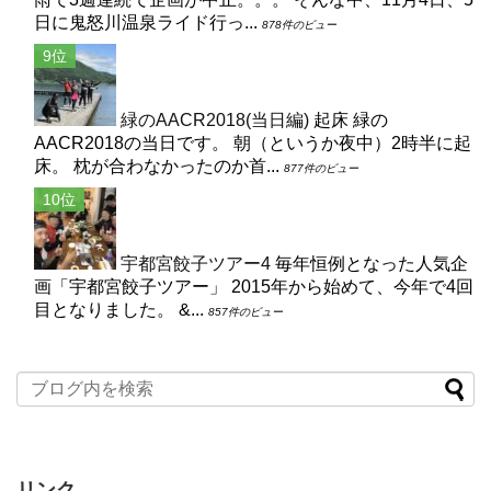
日に鬼怒川温泉ライド行っ...
878件のビュー
緑のAACR2018(当日編)
起床 緑の
AACR2018の当日です。 朝（というか夜中）2時半に起
床。 枕が合わなかったのか首...
877件のビュー
宇都宮餃子ツアー4
毎年恒例となった人気企
画「宇都宮餃子ツアー」 2015年から始めて、今年で4回
目となりました。 &...
857件のビュー
リンク