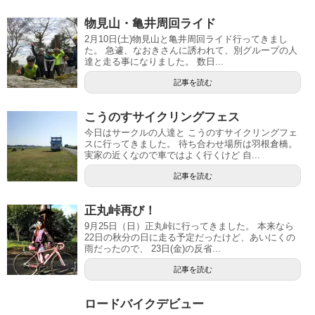
物見山・亀井周回ライド
2月10日(土)物見山と亀井周回ライド行ってきまし
た。 急遽、なおきさんに誘われて、別グループの人
達と走る事になりました。 数日...
記事を読む
こうのすサイクリングフェス
今日はサークルの人達と こうのすサイクリングフェ
スに行ってきました。 待ち合わせ場所は羽根倉橋。
実家の近くなので車ではよく行くけど 自...
記事を読む
正丸峠再び！
9月25日（日）正丸峠に行ってきました。 本来なら
22日の秋分の日に走る予定だったけど、あいにくの
雨だったので、 23日(金)の反省...
記事を読む
ロードバイクデビュー