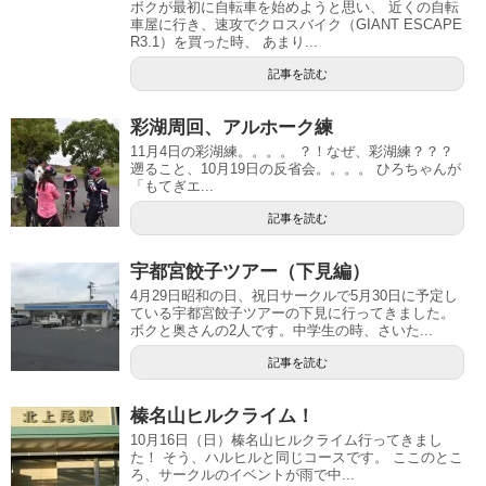
ボクが最初に自転車を始めようと思い、 近くの自転
車屋に行き、速攻でクロスバイク（GIANT ESCAPE
R3.1）を買った時、 あまり...
記事を読む
彩湖周回、アルホーク練
11月4日の彩湖練。。。。 ？！なぜ、彩湖練？？？
遡ること、10月19日の反省会。。。。 ひろちゃんが
「もてぎエ...
記事を読む
宇都宮餃子ツアー（下見編）
4月29日昭和の日、祝日サークルで5月30日に予定し
ている宇都宮餃子ツアーの下見に行ってきました。
ボクと奥さんの2人です。中学生の時、さいた...
記事を読む
榛名山ヒルクライム！
10月16日（日）榛名山ヒルクライム行ってきまし
た！ そう、ハルヒルと同じコースです。 ここのとこ
ろ、サークルのイベントが雨で中...