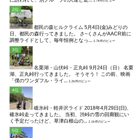
1.7k件のビュー
都民の森ヒルクライム
5月4日(金)みどりの
日、都民の森行ってきました。 さ~くさんがAACR前に
調整ライドとして、毎年恒例となっ...
1.7k件のビュー
名栗湖・山伏峠・正丸峠
9月24日（日） 名栗
湖、正丸峠行ってきました。 そうそう！ この前、映画
「僕のワンダフル・ライ...
1.2k件のビュー
碓氷峠・軽井沢ライド
2018年4月29日(日)、
碓氷峠走ってきました。 当初、渋峠の雪の回廊観にい
く予定だったけど、草津白根山の...
1.1k件のビュー