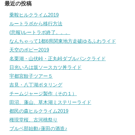
最近の投稿
乗鞍ヒルクライム2019
ルートラボから移行方法
(悲報)ルートラボ終了。。。
なんちゃって1都6県関東地方走破ゆるふわライド
天空のポピー2019
名栗湖・山伏峠・正丸峠ダブルパンクライド
日光いろは坂ソースカツ丼ライド
宇都宮餃子ツアー５
吉見・八丁湖ポタリング
チームジャージ製作（その１）
田沼、蓬山、草木湖ミステリーライド
都民の森ヒルクライム2019
権現堂桜、古河桃祭り
ブルベ部始動♪蓮田の酒造♪