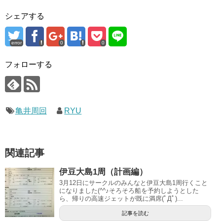
シェアする
error
0
0
フォローする
亀井周回
RYU
関連記事
伊豆大島1周（計画編）
3月12日にサークルのみんなと伊豆大島1周行くこと
になりました(^^♪そろそろ船を予約しようとした
ら、帰りの高速ジェットが既に満席(ﾟДﾟ)...
記事を読む