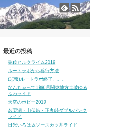
最近の投稿
乗鞍ヒルクライム2019
ルートラボから移行方法
(悲報)ルートラボ終了。。。
なんちゃって1都6県関東地方走破ゆる
ふわライド
天空のポピー2019
名栗湖・山伏峠・正丸峠ダブルパンク
ライド
日光いろは坂ソースカツ丼ライド