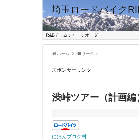
埼玉ロードバイクRID
埼玉県のロードバイクサークルＲ＆Ｂの
R&Bチームジャージオーダー
ホーム
サークル
スポンサーリンク
渋峠ツアー（計画編
にほんブログ村