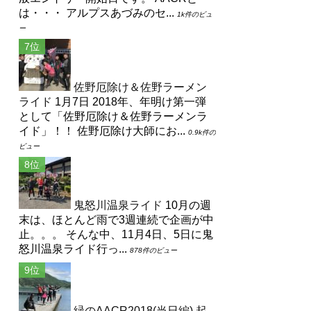
は・・・ アルプスあづみのセ...
1k件のビュ
ー
佐野厄除け＆佐野ラーメン
ライド
1月7日 2018年、年明け第一弾
として「佐野厄除け＆佐野ラーメンラ
イド」！！ 佐野厄除け大師にお...
0.9k件の
ビュー
鬼怒川温泉ライド
10月の週
末は、ほとんど雨で3週連続で企画が中
止。。。 そんな中、11月4日、5日に鬼
怒川温泉ライド行っ...
878件のビュー
緑のAACR2018(当日編)
起