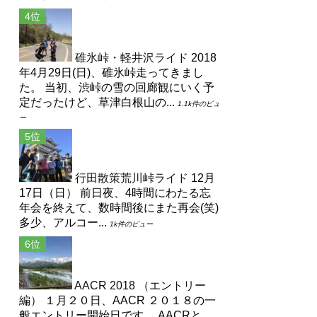
碓氷峠・軽井沢ライド
2018
年4月29日(日)、碓氷峠走ってきまし
た。 当初、渋峠の雪の回廊観にいく予
定だったけど、草津白根山の...
1.1k件のビュ
ー
行田散策荒川峠ライド
12月
17日（日） 前日夜、4時間にわたる忘
年会を終えて、数時間後にまた再会(笑)
多少、アルコー...
1k件のビュー
AACR 2018 （エントリー
編）
１月２０日、AACR ２０１８の一
般エントリー開始日です。 AACRと