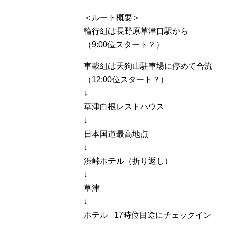
＜ルート概要＞
輪行組は長野原草津口駅から
（9:00位スタート？）
車載組は天狗山駐車場に停めて合流
（12:00位スタート？）
↓
草津白根レストハウス
↓
日本国道最高地点
↓
渋峠ホテル（折り返し）
↓
草津
↓
ホテル 17時位目途にチェックイン