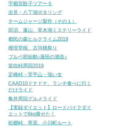
宇都宮餃子ツアー５
吉見・八丁湖ポタリング
チームジャージ製作（その１）
田沼、蓬山、草木湖ミステリーライド
都民の森ヒルクライム2019
権現堂桜、古河桃祭り
ブルベ部始動♪蓮田の酒造♪
笛吹峠周回2019
定峰峠・堂平山・強い女
CAAD10ドナドナ、ランチ食べに行く
だけライド
亀井周回グルメライド
【実録ダイエット】ロードバイクダイ
エットで6kg痩せた！
松郷峠、寄居、小川町ルート