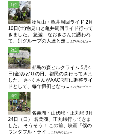
物見山・亀井周回ライド
2月
10日(土)物見山と亀井周回ライド行って
きました。 急遽、なおきさんに誘われ
て、別グループの人達と走...
1.7k件のビュー
都民の森ヒルクライム
5月4
日(金)みどりの日、都民の森行ってきま
した。 さ~くさんがAACR前に調整ライ
ドとして、毎年恒例となっ...
1.7k件のビュー
名栗湖・山伏峠・正丸峠
9月
24日（日） 名栗湖、正丸峠行ってきま
した。 そうそう！ この前、映画「僕の
ワンダフル・ライ...
1.2k件のビュー