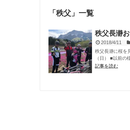
「
秩父
」
一覧
秩父長瀞お
2018/4/11
秩父長瀞に桜を見
（日） ■以前の様
記事を読む