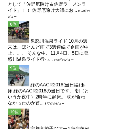
として「佐野厄除け＆佐野ラーメンラ
イド」！！ 佐野厄除け大師にお...
0.9k件の
ビュー
鬼怒川温泉ライド
10月の週
末は、ほとんど雨で3週連続で企画が中
止。。。 そんな中、11月4日、5日に鬼
怒川温泉ライド行っ...
878件のビュー
緑のAACR2018(当日編)
起
床 緑のAACR2018の当日です。 朝（と
いうか夜中）2時半に起床。 枕が合わ
なかったのか首...
877件のビュー
宇都宮餃子ツアー4
毎年恒例