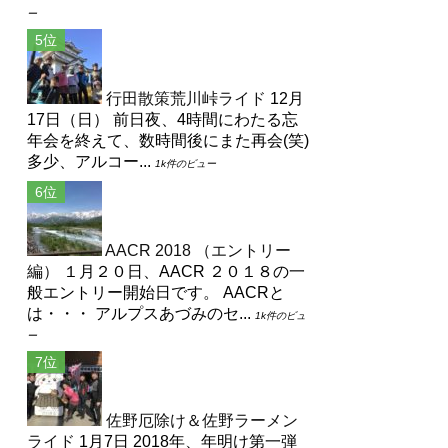
ー
行田散策荒川峠ライド
12月
17日（日） 前日夜、4時間にわたる忘
年会を終えて、数時間後にまた再会(笑)
多少、アルコー...
1k件のビュー
AACR 2018 （エントリー
編）
１月２０日、AACR ２０１８の一
般エントリー開始日です。 AACRと
は・・・ アルプスあづみのセ...
1k件のビュ
ー
佐野厄除け＆佐野ラーメン
ライド
1月7日 2018年、年明け第一弾