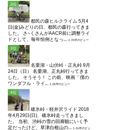
都民の森ヒルクライム
5月4
日(金)みどりの日、都民の森行ってきま
した。 さ~くさんがAACR前に調整ライ
ドとして、毎年恒例となっ...
1.7k件のビュー
名栗湖・山伏峠・正丸峠
9月
24日（日） 名栗湖、正丸峠行ってきま
した。 そうそう！ この前、映画「僕の
ワンダフル・ライ...
1.2k件のビュー
碓氷峠・軽井沢ライド
2018
年4月29日(日)、碓氷峠走ってきまし
た。 当初、渋峠の雪の回廊観にいく予
定だったけど、草津白根山の...
1.1k件のビュ