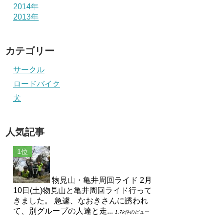
2014年
2013年
カテゴリー
サークル
ロードバイク
犬
人気記事
物見山・亀井周回ライド
2月
10日(土)物見山と亀井周回ライド行って
きました。 急遽、なおきさんに誘われ
て、別グループの人達と走...
1.7k件のビュー