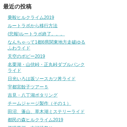
最近の投稿
乗鞍ヒルクライム2019
ルートラボから移行方法
(悲報)ルートラボ終了。。。
なんちゃって1都6県関東地方走破ゆる
ふわライド
天空のポピー2019
名栗湖・山伏峠・正丸峠ダブルパンク
ライド
日光いろは坂ソースカツ丼ライド
宇都宮餃子ツアー５
吉見・八丁湖ポタリング
チームジャージ製作（その１）
田沼、蓬山、草木湖ミステリーライド
都民の森ヒルクライム2019