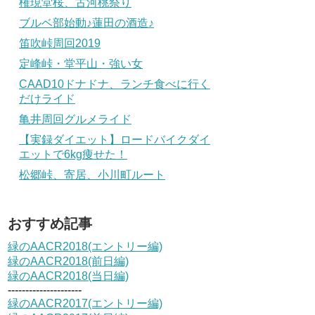
権現堂桜、古河桃祭り
ブルベ部始動♪蓮田の酒造♪
笛吹峠周回2019
定峰峠・堂平山・強い女
CAAD10ドナドナ、ランチ食べに行く
だけライド
亀井周回グルメライド
【実録ダイエット】ロードバイクダイ
エットで6kg痩せた！
松郷峠、寄居、小川町ルート
おすすめ記事
緑のAACR2018(エントリー編)
緑のAACR2018(前日編)
緑のAACR2018(当日編)
---------------------
緑のAACR2017(エントリー編)