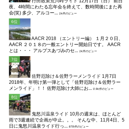
行田散策荒川峠ライド
12月17日（日） 前日
夜、4時間にわたる忘年会を終えて、数時間後にまた再
会(笑) 多少、アルコー...
1k件のビュー
AACR 2018 （エントリー編）
１月２０日、
AACR ２０１８の一般エントリー開始日です。 AACR
とは・・・ アルプスあづみのセ...
1k件のビュー
佐野厄除け＆佐野ラーメンライド
1月7日
2018年、年明け第一弾として「佐野厄除け＆佐野ラー
メンライド」！！ 佐野厄除け大師にお...
0.9k件のビュー
鬼怒川温泉ライド
10月の週末は、ほとんど
雨で3週連続で企画が中止。。。 そんな中、11月4日、5
日に鬼怒川温泉ライド行っ...
878件のビュー