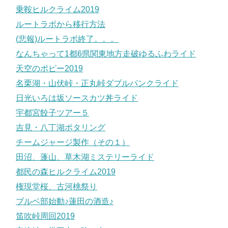
乗鞍ヒルクライム2019
ルートラボから移行方法
(悲報)ルートラボ終了。。。
なんちゃって1都6県関東地方走破ゆるふわライド
天空のポピー2019
名栗湖・山伏峠・正丸峠ダブルパンクライド
日光いろは坂ソースカツ丼ライド
宇都宮餃子ツアー５
吉見・八丁湖ポタリング
チームジャージ製作（その１）
田沼、蓬山、草木湖ミステリーライド
都民の森ヒルクライム2019
権現堂桜、古河桃祭り
ブルベ部始動♪蓮田の酒造♪
笛吹峠周回2019