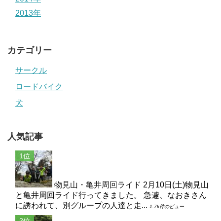
2013年
カテゴリー
サークル
ロードバイク
犬
人気記事
物見山・亀井周回ライド
2月10日(土)物見山
と亀井周回ライド行ってきました。 急遽、なおきさん
に誘われて、別グループの人達と走...
1.7k件のビュー