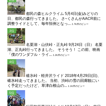
都民の森ヒルクライム
5月4日(金)みどりの
日、都民の森行ってきました。 さ~くさんがAACR前に
調整ライドとして、毎年恒例となっ...
1.7k件のビュー
名栗湖・山伏峠・正丸峠
9月24日（日） 名栗
湖、正丸峠行ってきました。 そうそう！ この前、映画
「僕のワンダフル・ライ...
1.2k件のビュー
碓氷峠・軽井沢ライド
2018年4月29日(日)、
碓氷峠走ってきました。 当初、渋峠の雪の回廊観にい
く予定だったけど、草津白根山の...
1.1k件のビュー