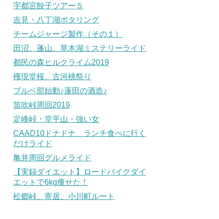
宇都宮餃子ツアー５
吉見・八丁湖ポタリング
チームジャージ製作（その１）
田沼、蓬山、草木湖ミステリーライド
都民の森ヒルクライム2019
権現堂桜、古河桃祭り
ブルベ部始動♪蓮田の酒造♪
笛吹峠周回2019
定峰峠・堂平山・強い女
CAAD10ドナドナ、ランチ食べに行く
だけライド
亀井周回グルメライド
【実録ダイエット】ロードバイクダイ
エットで6kg痩せた！
松郷峠、寄居、小川町ルート