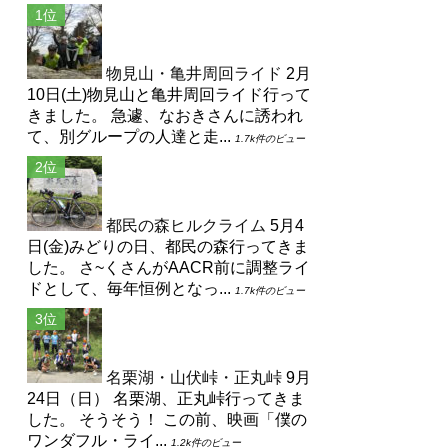
物見山・亀井周回ライド
2月
10日(土)物見山と亀井周回ライド行って
きました。 急遽、なおきさんに誘われ
て、別グループの人達と走...
1.7k件のビュー
都民の森ヒルクライム
5月4
日(金)みどりの日、都民の森行ってきま
した。 さ~くさんがAACR前に調整ライ
ドとして、毎年恒例となっ...
1.7k件のビュー
名栗湖・山伏峠・正丸峠
9月
24日（日） 名栗湖、正丸峠行ってきま
した。 そうそう！ この前、映画「僕の
ワンダフル・ライ...
1.2k件のビュー