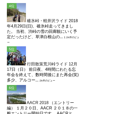
碓氷峠・軽井沢ライド
2018
年4月29日(日)、碓氷峠走ってきまし
た。 当初、渋峠の雪の回廊観にいく予
定だったけど、草津白根山の...
1.1k件のビュ
ー
行田散策荒川峠ライド
12月
17日（日） 前日夜、4時間にわたる忘
年会を終えて、数時間後にまた再会(笑)
多少、アルコー...
1k件のビュー
AACR 2018 （エントリー
編）
１月２０日、AACR ２０１８の一
般エントリー開始日です。 AACRと