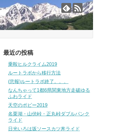
最近の投稿
乗鞍ヒルクライム2019
ルートラボから移行方法
(悲報)ルートラボ終了。。。
なんちゃって1都6県関東地方走破ゆる
ふわライド
天空のポピー2019
名栗湖・山伏峠・正丸峠ダブルパンク
ライド
日光いろは坂ソースカツ丼ライド