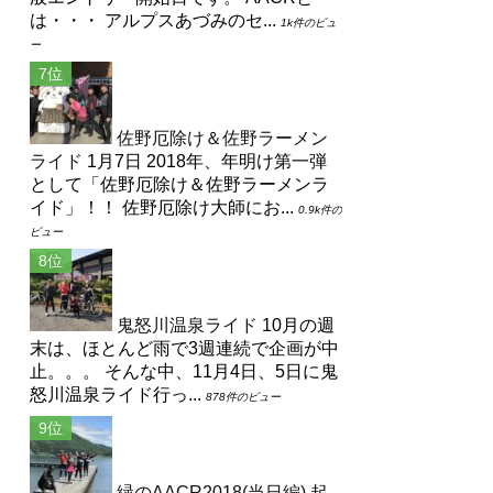
は・・・ アルプスあづみのセ...
1k件のビュ
ー
佐野厄除け＆佐野ラーメン
ライド
1月7日 2018年、年明け第一弾
として「佐野厄除け＆佐野ラーメンラ
イド」！！ 佐野厄除け大師にお...
0.9k件の
ビュー
鬼怒川温泉ライド
10月の週
末は、ほとんど雨で3週連続で企画が中
止。。。 そんな中、11月4日、5日に鬼
怒川温泉ライド行っ...
878件のビュー
緑のAACR2018(当日編)
起