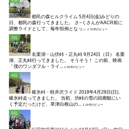
都民の森ヒルクライム
5月4日(金)みどりの
日、都民の森行ってきました。 さ~くさんがAACR前に
調整ライドとして、毎年恒例となっ...
1.7k件のビュー
名栗湖・山伏峠・正丸峠
9月24日（日） 名栗
湖、正丸峠行ってきました。 そうそう！ この前、映画
「僕のワンダフル・ライ...
1.2k件のビュー
碓氷峠・軽井沢ライド
2018年4月29日(日)、
碓氷峠走ってきました。 当初、渋峠の雪の回廊観にい
く予定だったけど、草津白根山の...
1.1k件のビュー