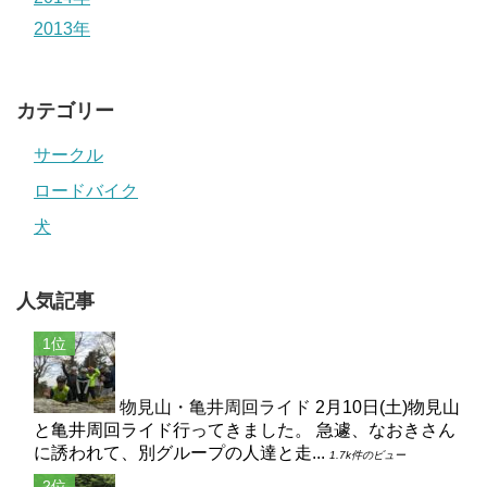
2013年
カテゴリー
サークル
ロードバイク
犬
人気記事
物見山・亀井周回ライド
2月10日(土)物見山
と亀井周回ライド行ってきました。 急遽、なおきさん
に誘われて、別グループの人達と走...
1.7k件のビュー