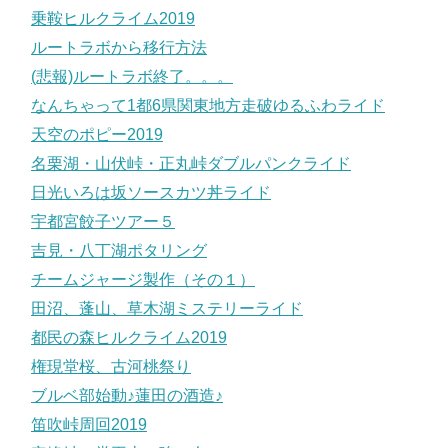
乗鞍ヒルクライム2019
ルートラボから移行方法
(悲報)ルートラボ終了。。。
なんちゃって1都6県関東地方走破ゆるふわライド
天空のポピー2019
名栗湖・山伏峠・正丸峠ダブルパンクライド
日光いろは坂ソースカツ丼ライド
宇都宮餃子ツアー５
吉見・八丁湖ポタリング
チームジャージ製作（その１）
田沼、蓬山、草木湖ミステリーライド
都民の森ヒルクライム2019
権現堂桜、古河桃祭り
ブルベ部始動♪蓮田の酒造♪
笛吹峠周回2019