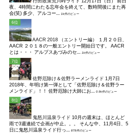
行田散策荒川峠ライド
12月17日（日） 前日
夜、4時間にわたる忘年会を終えて、数時間後にまた再
会(笑) 多少、アルコー...
1k件のビュー
AACR 2018 （エントリー編）
１月２０日、
AACR ２０１８の一般エントリー開始日です。 AACR
とは・・・ アルプスあづみのセ...
1k件のビュー
佐野厄除け＆佐野ラーメンライド
1月7日
2018年、年明け第一弾として「佐野厄除け＆佐野ラー
メンライド」！！ 佐野厄除け大師にお...
0.9k件のビュー
鬼怒川温泉ライド
10月の週末は、ほとんど
雨で3週連続で企画が中止。。。 そんな中、11月4日、5
日に鬼怒川温泉ライド行っ...
878件のビュー