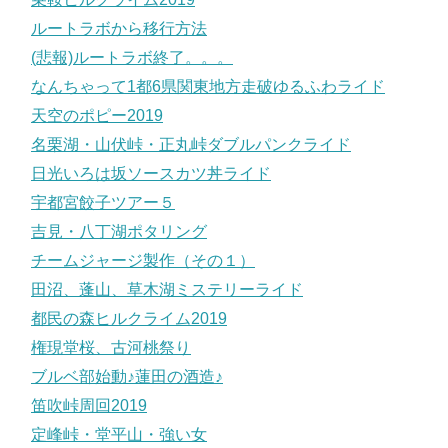
ルートラボから移行方法
(悲報)ルートラボ終了。。。
なんちゃって1都6県関東地方走破ゆるふわライド
天空のポピー2019
名栗湖・山伏峠・正丸峠ダブルパンクライド
日光いろは坂ソースカツ丼ライド
宇都宮餃子ツアー５
吉見・八丁湖ポタリング
チームジャージ製作（その１）
田沼、蓬山、草木湖ミステリーライド
都民の森ヒルクライム2019
権現堂桜、古河桃祭り
ブルベ部始動♪蓮田の酒造♪
笛吹峠周回2019
定峰峠・堂平山・強い女