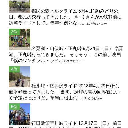
都民の森ヒルクライム
5月4日(金)みどりの
日、都民の森行ってきました。 さ~くさんがAACR前に
調整ライドとして、毎年恒例となっ...
1.7k件のビュー
名栗湖・山伏峠・正丸峠
9月24日（日） 名栗
湖、正丸峠行ってきました。 そうそう！ この前、映画
「僕のワンダフル・ライ...
1.2k件のビュー
碓氷峠・軽井沢ライド
2018年4月29日(日)、
碓氷峠走ってきました。 当初、渋峠の雪の回廊観にい
く予定だったけど、草津白根山の...
1.1k件のビュー
行田散策荒川峠ライド
12月17日（日） 前日