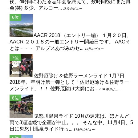
夜、4時間にわたる忘年会を終えて、数時間後にまた再
会(笑) 多少、アルコー...
1k件のビュー
AACR 2018 （エントリー編）
１月２０日、
AACR ２０１８の一般エントリー開始日です。 AACR
とは・・・ アルプスあづみのセ...
1k件のビュー
佐野厄除け＆佐野ラーメンライド
1月7日
2018年、年明け第一弾として「佐野厄除け＆佐野ラー
メンライド」！！ 佐野厄除け大師にお...
0.9k件のビュー
鬼怒川温泉ライド
10月の週末は、ほとんど
雨で3週連続で企画が中止。。。 そんな中、11月4日、5
日に鬼怒川温泉ライド行っ...
878件のビュー