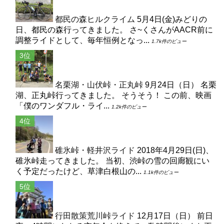
都民の森ヒルクライム
5月4日(金)みどりの
日、都民の森行ってきました。 さ~くさんがAACR前に
調整ライドとして、毎年恒例となっ...
1.7k件のビュー
名栗湖・山伏峠・正丸峠
9月24日（日） 名栗
湖、正丸峠行ってきました。 そうそう！ この前、映画
「僕のワンダフル・ライ...
1.2k件のビュー
碓氷峠・軽井沢ライド
2018年4月29日(日)、
碓氷峠走ってきました。 当初、渋峠の雪の回廊観にい
く予定だったけど、草津白根山の...
1.1k件のビュー
行田散策荒川峠ライド
12月17日（日） 前日