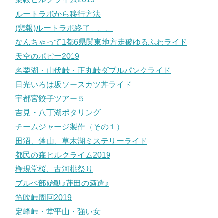
ルートラボから移行方法
(悲報)ルートラボ終了。。。
なんちゃって1都6県関東地方走破ゆるふわライド
天空のポピー2019
名栗湖・山伏峠・正丸峠ダブルパンクライド
日光いろは坂ソースカツ丼ライド
宇都宮餃子ツアー５
吉見・八丁湖ポタリング
チームジャージ製作（その１）
田沼、蓬山、草木湖ミステリーライド
都民の森ヒルクライム2019
権現堂桜、古河桃祭り
ブルベ部始動♪蓮田の酒造♪
笛吹峠周回2019
定峰峠・堂平山・強い女