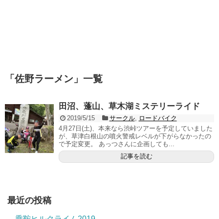
「
佐野ラーメン
」
一覧
田沼、蓬山、草木湖ミステリーライド
2019/5/15
サークル
,
ロードバイク
4月27日(土)、本来なら渋峠ツアーを予定していました
が、草津白根山の噴火警戒レベルが下がらなかったの
で予定変更。 あっつさんに企画しても...
記事を読む
最近の投稿
乗鞍ヒルクライム2019