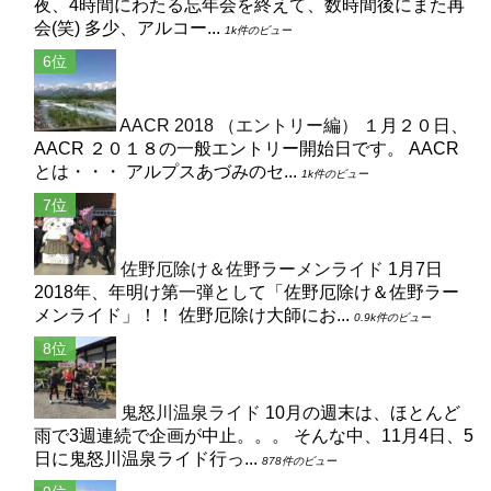
夜、4時間にわたる忘年会を終えて、数時間後にまた再
会(笑) 多少、アルコー...
1k件のビュー
AACR 2018 （エントリー編）
１月２０日、
AACR ２０１８の一般エントリー開始日です。 AACR
とは・・・ アルプスあづみのセ...
1k件のビュー
佐野厄除け＆佐野ラーメンライド
1月7日
2018年、年明け第一弾として「佐野厄除け＆佐野ラー
メンライド」！！ 佐野厄除け大師にお...
0.9k件のビュー
鬼怒川温泉ライド
10月の週末は、ほとんど
雨で3週連続で企画が中止。。。 そんな中、11月4日、5
日に鬼怒川温泉ライド行っ...
878件のビュー