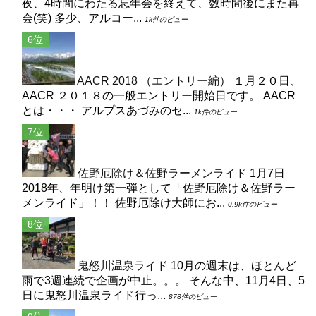
夜、4時間にわたる忘年会を終えて、数時間後にまた再
会(笑) 多少、アルコー...
1k件のビュー
AACR 2018 （エントリー編）
１月２０日、
AACR ２０１８の一般エントリー開始日です。 AACR
とは・・・ アルプスあづみのセ...
1k件のビュー
佐野厄除け＆佐野ラーメンライド
1月7日
2018年、年明け第一弾として「佐野厄除け＆佐野ラー
メンライド」！！ 佐野厄除け大師にお...
0.9k件のビュー
鬼怒川温泉ライド
10月の週末は、ほとんど
雨で3週連続で企画が中止。。。 そんな中、11月4日、5
日に鬼怒川温泉ライド行っ...
878件のビュー