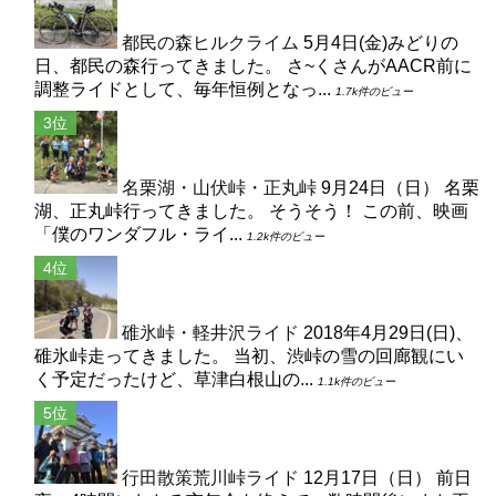
都民の森ヒルクライム
5月4日(金)みどりの
日、都民の森行ってきました。 さ~くさんがAACR前に
調整ライドとして、毎年恒例となっ...
1.7k件のビュー
名栗湖・山伏峠・正丸峠
9月24日（日） 名栗
湖、正丸峠行ってきました。 そうそう！ この前、映画
「僕のワンダフル・ライ...
1.2k件のビュー
碓氷峠・軽井沢ライド
2018年4月29日(日)、
碓氷峠走ってきました。 当初、渋峠の雪の回廊観にい
く予定だったけど、草津白根山の...
1.1k件のビュー
行田散策荒川峠ライド
12月17日（日） 前日