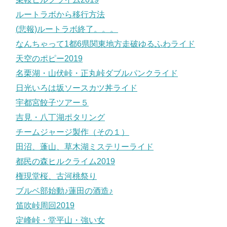
ルートラボから移行方法
(悲報)ルートラボ終了。。。
なんちゃって1都6県関東地方走破ゆるふわライド
天空のポピー2019
名栗湖・山伏峠・正丸峠ダブルパンクライド
日光いろは坂ソースカツ丼ライド
宇都宮餃子ツアー５
吉見・八丁湖ポタリング
チームジャージ製作（その１）
田沼、蓬山、草木湖ミステリーライド
都民の森ヒルクライム2019
権現堂桜、古河桃祭り
ブルベ部始動♪蓮田の酒造♪
笛吹峠周回2019
定峰峠・堂平山・強い女