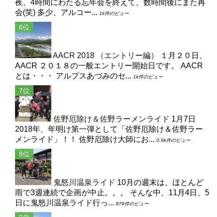
夜、4時間にわたる忘年会を終えて、数時間後にまた再
会(笑) 多少、アルコー...
1k件のビュー
AACR 2018 （エントリー編）
１月２０日、
AACR ２０１８の一般エントリー開始日です。 AACR
とは・・・ アルプスあづみのセ...
1k件のビュー
佐野厄除け＆佐野ラーメンライド
1月7日
2018年、年明け第一弾として「佐野厄除け＆佐野ラー
メンライド」！！ 佐野厄除け大師にお...
0.9k件のビュー
鬼怒川温泉ライド
10月の週末は、ほとんど
雨で3週連続で企画が中止。。。 そんな中、11月4日、5
日に鬼怒川温泉ライド行っ...
878件のビュー