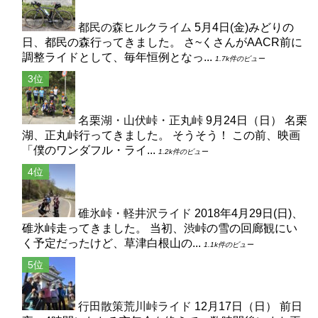
都民の森ヒルクライム
5月4日(金)みどりの
日、都民の森行ってきました。 さ~くさんがAACR前に
調整ライドとして、毎年恒例となっ...
1.7k件のビュー
名栗湖・山伏峠・正丸峠
9月24日（日） 名栗
湖、正丸峠行ってきました。 そうそう！ この前、映画
「僕のワンダフル・ライ...
1.2k件のビュー
碓氷峠・軽井沢ライド
2018年4月29日(日)、
碓氷峠走ってきました。 当初、渋峠の雪の回廊観にい
く予定だったけど、草津白根山の...
1.1k件のビュー
行田散策荒川峠ライド
12月17日（日） 前日