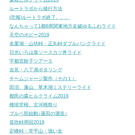
ルートラボから移行方法
(悲報)ルートラボ終了。。。
なんちゃって1都6県関東地方走破ゆるふわライド
天空のポピー2019
名栗湖・山伏峠・正丸峠ダブルパンクライド
日光いろは坂ソースカツ丼ライド
宇都宮餃子ツアー５
吉見・八丁湖ポタリング
チームジャージ製作（その１）
田沼、蓬山、草木湖ミステリーライド
都民の森ヒルクライム2019
権現堂桜、古河桃祭り
ブルベ部始動♪蓮田の酒造♪
笛吹峠周回2019
定峰峠・堂平山・強い女