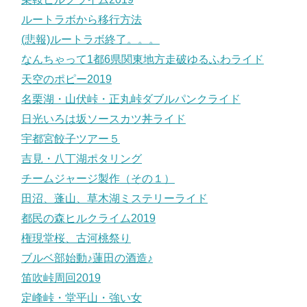
ルートラボから移行方法
(悲報)ルートラボ終了。。。
なんちゃって1都6県関東地方走破ゆるふわライド
天空のポピー2019
名栗湖・山伏峠・正丸峠ダブルパンクライド
日光いろは坂ソースカツ丼ライド
宇都宮餃子ツアー５
吉見・八丁湖ポタリング
チームジャージ製作（その１）
田沼、蓬山、草木湖ミステリーライド
都民の森ヒルクライム2019
権現堂桜、古河桃祭り
ブルベ部始動♪蓮田の酒造♪
笛吹峠周回2019
定峰峠・堂平山・強い女