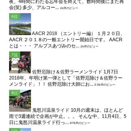
夜、4時間にわたる忘年会を終えて、数時間後にまた再
会(笑) 多少、アルコー...
1k件のビュー
AACR 2018 （エントリー編）
１月２０日、
AACR ２０１８の一般エントリー開始日です。 AACR
とは・・・ アルプスあづみのセ...
1k件のビュー
佐野厄除け＆佐野ラーメンライド
1月7日
2018年、年明け第一弾として「佐野厄除け＆佐野ラー
メンライド」！！ 佐野厄除け大師にお...
0.9k件のビュー
鬼怒川温泉ライド
10月の週末は、ほとんど
雨で3週連続で企画が中止。。。 そんな中、11月4日、5
日に鬼怒川温泉ライド行っ...
878件のビュー