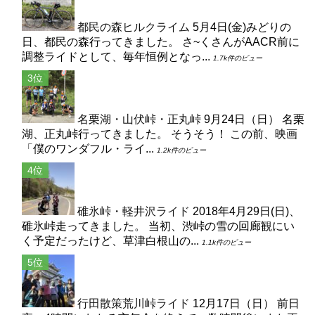
都民の森ヒルクライム
5月4日(金)みどりの
日、都民の森行ってきました。 さ~くさんがAACR前に
調整ライドとして、毎年恒例となっ...
1.7k件のビュー
名栗湖・山伏峠・正丸峠
9月24日（日） 名栗
湖、正丸峠行ってきました。 そうそう！ この前、映画
「僕のワンダフル・ライ...
1.2k件のビュー
碓氷峠・軽井沢ライド
2018年4月29日(日)、
碓氷峠走ってきました。 当初、渋峠の雪の回廊観にい
く予定だったけど、草津白根山の...
1.1k件のビュー
行田散策荒川峠ライド
12月17日（日） 前日